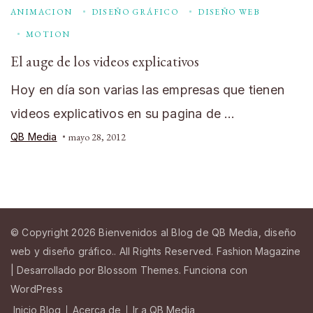
ANIMACION
DISEÑO GRÁFICO
DISEÑO WEB
MOTION
El auge de los videos explicativos
Hoy en día son varias las empresas que tienen
videos explicativos en su pagina de …
QB Media
mayo 28, 2012
© Copyright 2026
Bienvenidos al Blog de QB Media, diseño
web y diseño gráfico.
. All Rights Reserved.
Fashion Magazine
| Desarrollado por
Blossom Themes
.
Funciona con
WordPress
Inicio Blog
Acerca de
Ir a QB Media