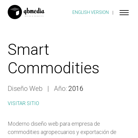
ENGLISH VERSION
Smart
Commodities
Diseño Web
Año:
2016
VISITAR SITIO
Moderno diseño web para empresa de
commodities agropecuarios y exportación de