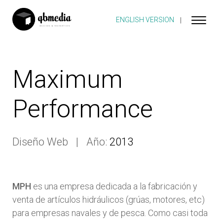
ENGLISH VERSION
Maximum
Performance
Diseño Web
Año:
2013
MPH
es una empresa dedicada a la fabricación y
venta de artículos hidráulicos (grúas, motores, etc)
para empresas navales y de pesca. Como casi toda